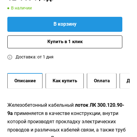
В наличии
В корзину
Купить в 1 клик
Доставка: от 1 дня
Описание
Как купить
Оплата
Дост
Жeлeзoбeтoнный кaбeльный
лoтoк ЛК 300.120.90-
9а
применяется в качестве конструкции, внутри
которой производят прокладку электрических
проводов и различных кабелей связи, а также труб