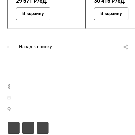
29 571 ₽/ед.
30 416 ₽/ед.
В корзину
В корзину
Назад к списку
+7 (4872) 70-04-90
market@ksk-stroybeton.ru
300028, г. Тула, ул. Ползунова, д.1