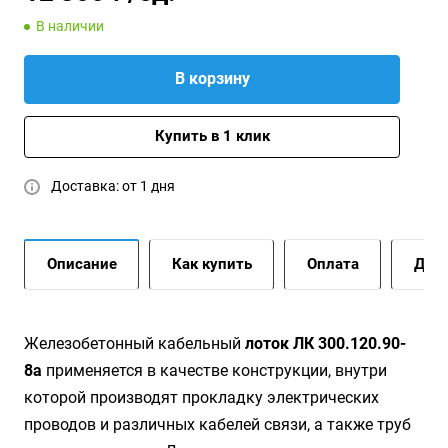
В наличии
В корзину
Купить в 1 клик
Доставка: от 1 дня
Описание
Как купить
Оплата
Дост
Жeлeзoбeтoнный кaбeльный
лoтoк ЛК 300.120.90-
8а
применяется в качестве конструкции, внутри
которой производят прокладку электрических
проводов и различных кабелей связи, а также труб