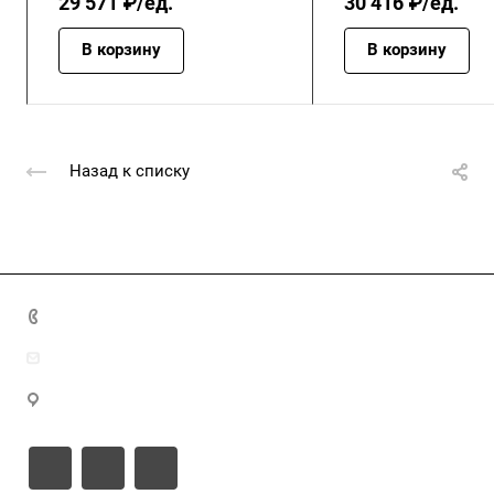
29 571 ₽/ед.
30 416 ₽/ед.
В корзину
В корзину
Назад к списку
+7 (4872) 70-04-90
market@ksk-stroybeton.ru
300028, г. Тула, ул. Ползунова, д.1