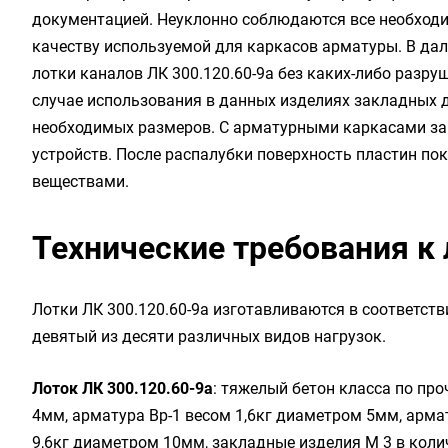
документацией. Неуклонно соблюдаются все необходи
качеству используемой для каркасов арматуры. В да
лотки каналов ЛК 300.120.60-9а без каких-либо разру
случае использования в данных изделиях закладных 
необходимых размеров. С арматурными каркасами з
устройств. После распалубки поверхность пластин п
веществами.
Технические требования к 
Лотки ЛК 300.120.60-9а изготавливаются в соответств
девятый из десяти различных видов нагрузок.
Лоток ЛК 300.120.60-9а
: тяжелый бетон класса по про
4мм, арматура Вр-1 весом 1,6кг диаметром 5мм, армату
9,6кг диаметром 10мм, закладные изделия М 3 в коли