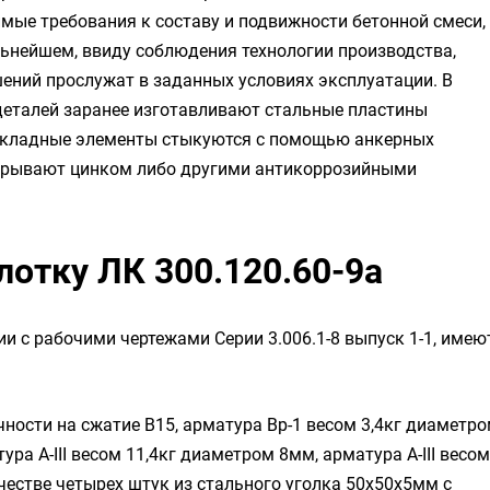
мые требования к составу и подвижности бетонной смеси,
льнейшем, ввиду соблюдения технологии производства,
шений прослужат в заданных условиях эксплуатации. В
деталей заранее изготавливают стальные пластины
акладные элементы стыкуются с помощью анкерных
окрывают цинком либо другими антикоррозийными
лотку ЛК 300.120.60-9а
ии с рабочими чертежами Серии 3.006.1-8 выпуск 1-1, имею
чности на сжатие B15, арматура Вр-1 весом 3,4кг диаметр
ра A-III весом 11,4кг диаметром 8мм, арматура A-III весом
честве четырех штук из стального уголка 50х50х5мм с