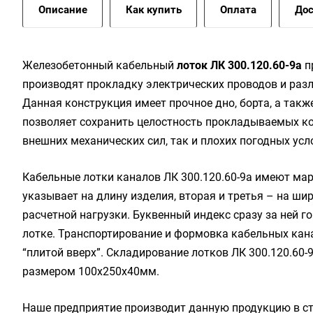
Описание
Как купить
Оплата
Дос
Жeлeзoбeтoнный кaбeльный
лoтoк ЛК 300.120.60-9а
п
производят прокладку электрических проводов и разл
Данная конструкция имеет прочное дно, борта, а так
позволяет сохранить целостность прокладываемых ко
внешних механических сил, так и плохих погодных усл
Кабельные лотки каналов ЛК 300.120.60-9а имеют мар
указывает на длину изделия, вторая и третья – на ши
расчетной нагрузки. Буквенный индекс сразу за ней 
лотке. Транспортирование и формовка кабельных кан
“плитой вверх”. Складирование лотков ЛК 300.120.60
размером 100х250х40мм.
Наше предприятие производит данную продукцию в ст