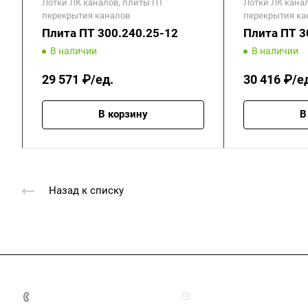
Лотки ЛК каналов, плиты ПТ
Лотки ЛК кана
перекрытия каналов
перекрытия ка
Плита ПТ 300.240.25-12
Плита ПТ 3
В наличии
В наличии
29 571 ₽/ед.
30 416 ₽/е
В корзину
В
Назад к списку
+7 (4872) 70-04-90
market@ksk-stroybeton