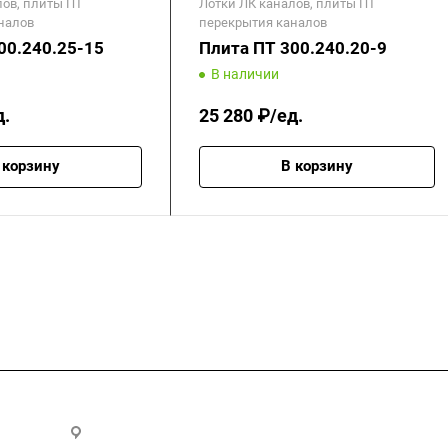
лов, плиты ПТ
Лотки ЛК каналов, плиты ПТ
налов
перекрытия каналов
00.240.25-15
Плита ПТ 300.240.20-9
В наличии
д.
25 280 ₽/ед.
 корзину
В корзину
.ru
300028, г. Тула, ул. Ползунова, д.1