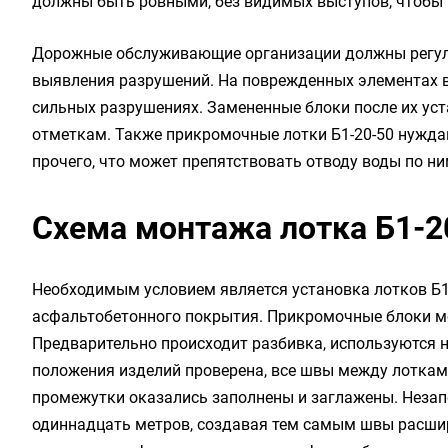
должны быть ровными, без видимых выступов, чтобы 
Дорожные обслуживающие организации должны регуля
выявления разрушений. На поврежденных элементах в
сильных разрушениях. Замененные блоки после их у
отметкам. Также прикромочные лотки Б1-20-50 нуждают
прочего, что может препятствовать отводу воды по ни
Схема монтажа лотка Б1-2
Необходимым условием является установка лотков Б1-
асфальтобетонного покрытия. Прикромочные блоки мо
Предварительно происходит разбивка, используются н
положения изделий проверена, все швы между лоткам
промежутки оказались заполнены и заглажены. Неза
одиннадцать метров, создавая тем самым швы расши