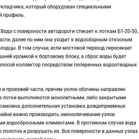
оукладчика, который оборудован специальными
й профиль.
ода с поверхности автодороги стекает к лоткам Б1-20-50,
асти, далее по ним она уходит к водосборным откосным
лодцы. В том случае, если мостовой переход пересекает
шней кромкой к бортовому блоку, а сброс воды будет
олосой коллектор посредством поперечных водоотводных
 и проезжей части, причем уклон обочины направлен
ые лотки выполняются монолитными, либо закрытыми
возможна дополнительная установка дождеприемных
Крайне важно производить омоноличивание узлов
ми водосбросными элементами. В противном случае вода
 полотна и разрушать их. Все поверхности в данных узлах