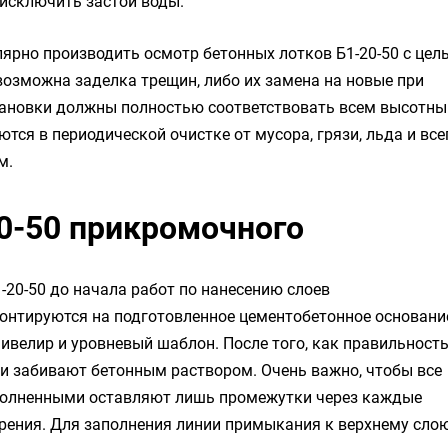
исключить застой воды.
рно производить осмотр бетонных лотков Б1-20-50 с цел
озможна заделка трещин, либо их замена на новые при
становки должны полностью соответствовать всем высотн
ся в периодической очистке от мусора, грязи, льда и все
м.
0-50 прикромочного
20-50 до начала работ по нанесению слоев
нтируются на подготовленное цементобетонное основани
ивелир и уровневый шаблон. После того, как правильност
и забивают бетонным раствором. Очень важно, чтобы все
полненными оставляют лишь промежутки через каждые
рения. Для заполнения линии примыкания к верхнему сло