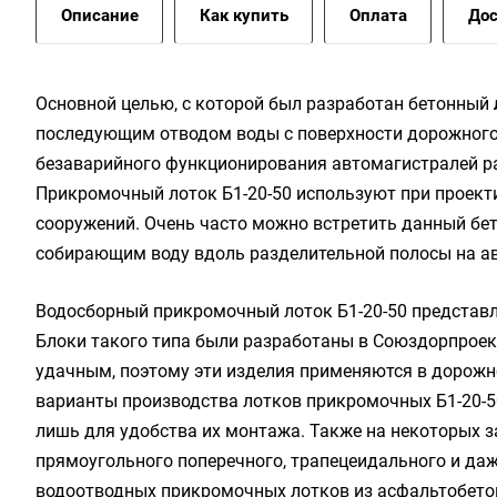
Описание
Как купить
Оплата
Дос
Основной целью, с которой был разработан бетонный
последующим отводом воды с поверхности дорожного 
безаварийного функционирования автомагистралей ра
Прикромочный лоток Б1-20-50 используют при проект
сооружений. Очень часто можно встретить данный бет
собирающим воду вдоль разделительной полосы на а
Водосборный прикромочный лоток Б1-20-50 представл
Блоки такого типа были разработаны в Союздорпроект
удачным, поэтому эти изделия применяются в дорожн
варианты производства лотков прикромочных Б1-20-50
лишь для удобства их монтажа. Также на некоторых з
прямоугольного поперечного, трапецеидального и да
водоотводных прикромочных лотков из асфальтобетон