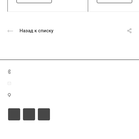
Назад к списку
+7 (4872) 70-04-90
market@ksk-stroybeton.ru
300028, г. Тула, ул. Ползунова, д.1
Компания