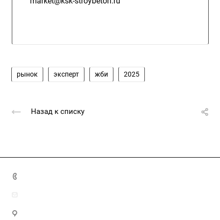
market@ksk-stroybeton.ru
рынок
эксперт
жби
2025
Назад к списку
+7 (4872) 70-04-90
market@ksk-stroybeton.ru
300028, г. Тула, ул. Ползунова, д.1